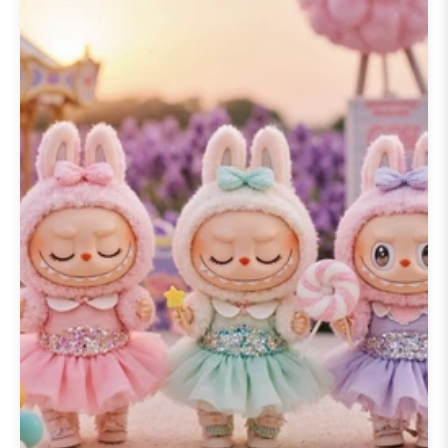
خلفية لابوبو لهاتفك
، أو
خلفية لابوبو
لآيفون
، أو حتى
خلفية لابوبو لكمبيوترك
المحمول
، ستجد ما يناسبك تمامًا.
استكشف التصاميم النابضة بالحياة، بما
في ذلك موضوع
خلفية لابوبو الوردية
الشهير، أو انغمس في تجربة بصرية
أكثر ديناميكية مع
خلفية لابوبو ثلاثية
الأبعاد
. يتم اختيار كل صورة بعناية
لالتقاط الألوان الزاهية والتصاميم
المميزة لسلسلة
🎉 20+ خلفية مجانية
لعيد ميلاد لابوبو
، مما يجعلها خلفيات
مثالية للهواتف الذكية وأجهزة
الكمبيوتر.
أضف الحياة إلى شاشتك مع
خلفية
لابوبو متحركة
من موضوعنا
🎉 20+
خلفية مجانية لعيد ميلاد لابوبو
. تضيف
هذه الخلفيات المتحركة طبقة من