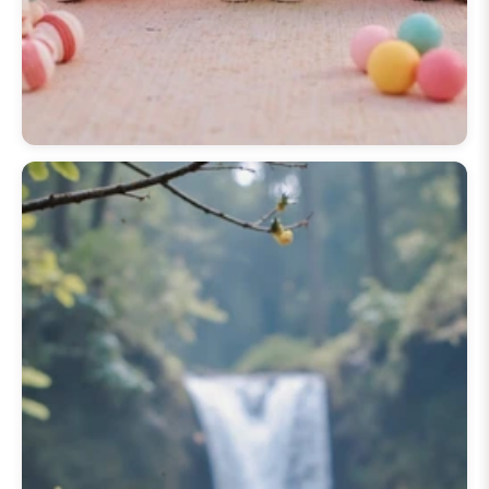
المرح الديناميكي، حيث يظهر لابوبو في
حركة ساحرة. نوفر
تنزيلًا سهلاً لخلفية
لابوبو المتحركة
لمستخدمي
خلفية
لابوبو المتحركة للأندرويد
و
خلفية لابوبو
المتحركة للآيفون
، مما يضمن الأداء
الأمثل عبر جميع الأجهزة. اكتشف
gif
الرسوم المتحركة المبهجة، مثل
خلفية لابوبو متحركة
متكررة أو ميزة
مصباح خلفية لابوبو المتحركة
الفريدة
لمسة تفاعلية. الحصول على خلفيتك
المتحركة المفضلة أمر بسيط، حيث أن
عملية
تنزيل خلفية لابوبو المتحركة
للآيفون
سريعة وسهلة الاستخدام.
انغمس في عالم مجموعة
🎉 20+
خلفية مجانية لعيد ميلاد لابوبو
النابض
بالحياة ودع طاقة لابوبو المرحة تضيء
يومك.