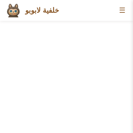
☰
خلفية لابوبو