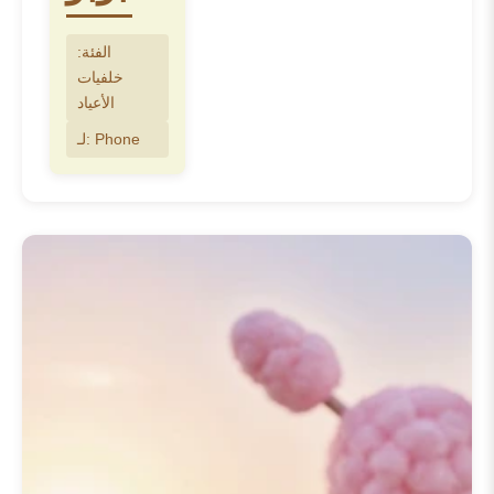
الجريئة إلى روحه المغامرة. يعرض كل
تصميم في هذا الموضوع لابوبو بأساليب
الفئة:
وأماكن فريدة، مما يعكس مزيج
خلفيات
الشخصية بين المظهر الوحشي والقلب
الأعياد
المرح. يقدم هذا التعريف بسلسلة
🎉
لـ: Phone
20+ خلفية مجانية لعيد ميلاد لابوبو
السياق المثالي للمعجبين والجدد على
حد سواء، ويدعوكم لاستكشاف العالم
الخيالي الغني الذي يسكنه لابوبو من
خلال خلفياتنا المختارة خصيصًا.
تعرض مجموعتنا من
🎉 20+ خلفية
مجانية لعيد ميلاد لابوبو
سحر لابوبو
الفريد بدقة عالية مذهلة. نقدم مجموعة
خلفيات لابوبو 4k
واسعة من خيارات
، مما يضمن عرض
خلفيات لابوبو hd
و
كل التفاصيل الدقيقة ببراعة على
شاشتك. سواء كنت ترغب في تزيين