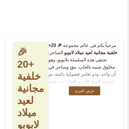
مرحباً بكم في عالم مجموعة
🎉 20+
🎉
خلفية مجانية لعيد ميلاد لابوبو
الساحر.
تحتفي هذه السلسلة بلابوبو، وهو
20+
مخلوق شبيه بالجان، مؤذٍ وساحر في
خلفية
آن واحد، وذو تعابير فضولية دائمة. تم
تصميم لابوبو على يد الفنان من هونغ
مجانية
كونغ، كاسينغ لونغ، واشتهر بفضل بوب
عرض المزيد
مارت، ليصبح شخصية مرموقة في
لعيد
تصميم الشخصيات المعاصر. تجسد
ميلاد
مجموعتنا
🎉 20+ خلفية مجانية لعيد
ميلاد لابوبو
جوهر هذه الشخصية
لابوبو
الأيقونية—من أذنيه المدببتين وابتسامته