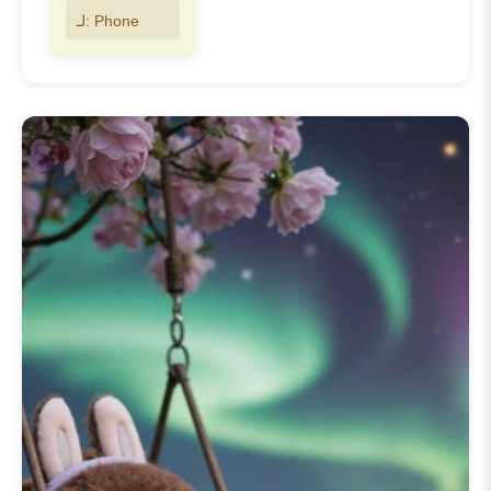
المغامرة. يعرض كل تصميم في هذا
لـ: Phone
الموضوع لابوبو بأساليب وأماكن فريدة،
مما يعكس مزيج الشخصية بين المظهر
الوحشي والقلب المرح. يقدم هذا
التعريف بسلسلة
📱 200+ خلفية لابوبو
للآيفون
السياق المثالي للمعجبين
والجدد على حد سواء، ويدعوكم
لاستكشاف العالم الخيالي الغني الذي
يسكنه لابوبو من خلال خلفياتنا المختارة
خصيصًا.
تعرض مجموعتنا من
📱 200+ خلفية
لابوبو للآيفون
سحر لابوبو الفريد بدقة
عالية مذهلة. نقدم مجموعة واسعة من
و
خلفيات
خلفيات لابوبو 4k
خيارات
، مما يضمن عرض كل
لابوبو hd
التفاصيل الدقيقة ببراعة على شاشتك.
سواء كنت ترغب في تزيين
خلفية لابوبو