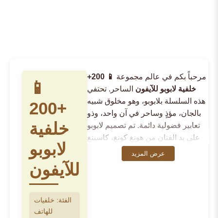
مرحباً بكم في عالم مجموعة
📱 200+
📱
خلفية لابوبو للآيفون
الساحر. تحتفي
هذه السلسلة بلابوبو، وهو مخلوق شبيه
200+
بالجان، مؤذٍ وساحر في آن واحد، وذو
خلفية
تعابير فضولية دائمة. تم تصميم لابوبو
على يد الفنان من هونغ كونغ، كاسينغ
لابوبو
لونغ، واشتهر بفضل بوب مارت، ليصبح
عرض المزيد
شخصية مرموقة في تصميم
للآيفون
الشخصيات المعاصر. تجسد مجموعتنا
📱 200+ خلفية لابوبو للآيفون
جوهر
هذه الشخصية الأيقونية—من أذنيه
الفئة: خلفيات
المدببتين وابتسامته الجريئة إلى روحه
للهاتف