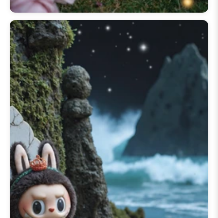
ساحرة. نوفر
تنزيلًا سهلاً لخلفية لابوبو
المتحركة
لمستخدمي
خلفية لابوبو
المتحركة للأندرويد
و
خلفية لابوبو
المتحركة للآيفون
، مما يضمن الأداء
الأمثل عبر جميع الأجهزة. اكتشف
gif
الرسوم المتحركة المبهجة، مثل
خلفية لابوبو متحركة
متكررة أو ميزة
مصباح خلفية لابوبو المتحركة
الفريدة
لمسة تفاعلية. الحصول على خلفيتك
المتحركة المفضلة أمر بسيط، حيث أن
عملية
تنزيل خلفية لابوبو المتحركة
للآيفون
سريعة وسهلة الاستخدام.
انغمس في عالم مجموعة
📱 200+
خلفية لابوبو للآيفون
النابض بالحياة ودع
طاقة لابوبو المرحة تضيء يومك.