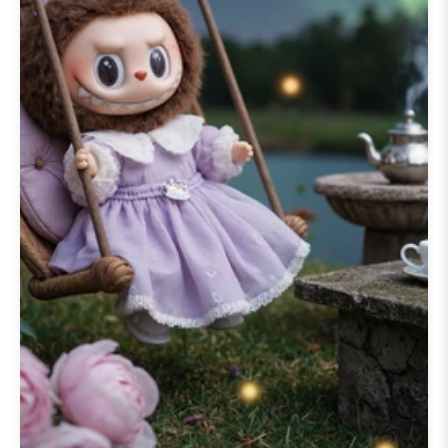
لهاتفك
، أو
خلفية لابوبو لآيفون
، أو حتى
خلفية لابوبو لكمبيوترك المحمول
،
ستجد ما يناسبك تمامًا. استكشف
التصاميم النابضة بالحياة، بما في ذلك
موضوع
خلفية لابوبو الوردية
الشهير، أو
انغمس في تجربة بصرية أكثر ديناميكية
مع
خلفية لابوبو ثلاثية الأبعاد
. يتم اختيار
كل صورة بعناية لالتقاط الألوان الزاهية
والتصاميم المميزة لسلسلة
📱 200+
خلفية لابوبو للآيفون
، مما يجعلها
خلفيات مثالية للهواتف الذكية وأجهزة
الكمبيوتر.
أضف الحياة إلى شاشتك مع
خلفية
لابوبو متحركة
من موضوعنا
📱 200+
خلفية لابوبو للآيفون
. تضيف هذه
الخلفيات المتحركة طبقة من المرح
الديناميكي، حيث يظهر لابوبو في حركة