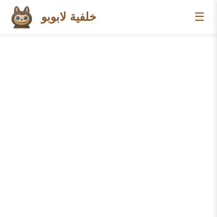
☰
خلفية لابوبو