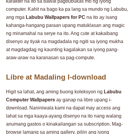
karakter na ito sa bawat pagbubukas mo ng iyong
computer. Kahit na bago ka pa lang sa mundo ng Labubu,
ang mga
Labubu Wallpapers for PC
na ito ay isang
kahanga-hangang paraan upang matuklasan ang magic
ng minamahal na serye na ito. Ang cute at kakaibang
disenyo ay tiyak na magdadala ng ngiti sa iyong mukha
at magdagdag ng kaunting kagalakan sa iyong pang-
araw-araw na karanasan sa pag-compute.
Libre at Madaling I-download
Higit sa lahat, ang aming buong koleksyon ng
Labubu
Computer Wallpapers
ay ganap na libre upang i-
download. Naniniwala kami na dapat may access ang
lahat sa mga kaaya-ayang disenyo na ito nang walang
anumang gastos o kinakailangan sa subscription. Mag-
browse lamang sa aming gallery, piliin ang iyong