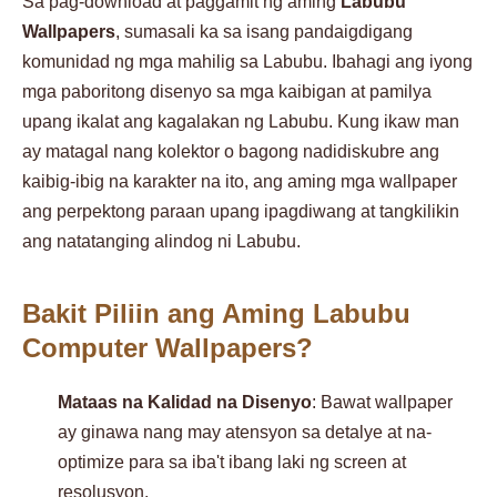
Sa pag-download at paggamit ng aming
Labubu
Wallpapers
, sumasali ka sa isang pandaigdigang
komunidad ng mga mahilig sa Labubu. Ibahagi ang iyong
mga paboritong disenyo sa mga kaibigan at pamilya
upang ikalat ang kagalakan ng Labubu. Kung ikaw man
ay matagal nang kolektor o bagong nadidiskubre ang
kaibig-ibig na karakter na ito, ang aming mga wallpaper
ang perpektong paraan upang ipagdiwang at tangkilikin
ang natatanging alindog ni Labubu.
Bakit Piliin ang Aming Labubu
Computer Wallpapers?
Mataas na Kalidad na Disenyo
: Bawat wallpaper
ay ginawa nang may atensyon sa detalye at na-
optimize para sa iba't ibang laki ng screen at
resolusyon.