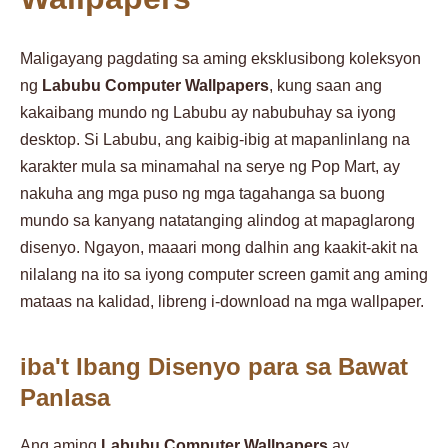
Maligayang pagdating sa aming eksklusibong koleksyon
ng
Labubu Computer Wallpapers
, kung saan ang
kakaibang mundo ng Labubu ay nabubuhay sa iyong
desktop. Si Labubu, ang kaibig-ibig at mapanlinlang na
karakter mula sa minamahal na serye ng Pop Mart, ay
nakuha ang mga puso ng mga tagahanga sa buong
mundo sa kanyang natatanging alindog at mapaglarong
disenyo. Ngayon, maaari mong dalhin ang kaakit-akit na
nilalang na ito sa iyong computer screen gamit ang aming
mataas na kalidad, libreng i-download na mga wallpaper.
iba't Ibang Disenyo para sa Bawat
Panlasa
Ang aming
Labubu Computer Wallpapers
ay