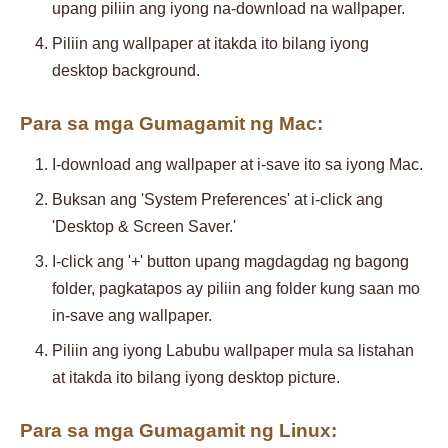
upang piliin ang iyong na-download na wallpaper.
Piliin ang wallpaper at itakda ito bilang iyong
desktop background.
Para sa mga Gumagamit ng Mac:
I-download ang wallpaper at i-save ito sa iyong Mac.
Buksan ang 'System Preferences' at i-click ang
'Desktop & Screen Saver.'
I-click ang '+' button upang magdagdag ng bagong
folder, pagkatapos ay piliin ang folder kung saan mo
in-save ang wallpaper.
Piliin ang iyong Labubu wallpaper mula sa listahan
at itakda ito bilang iyong desktop picture.
Para sa mga Gumagamit ng Linux: