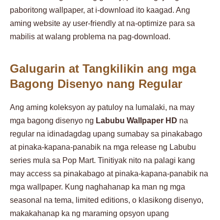
paboritong wallpaper, at i-download ito kaagad. Ang
aming website ay user-friendly at na-optimize para sa
mabilis at walang problema na pag-download.
Galugarin at Tangkilikin ang mga
Bagong Disenyo nang Regular
Ang aming koleksyon ay patuloy na lumalaki, na may
mga bagong disenyo ng
Labubu Wallpaper HD
na
regular na idinadagdag upang sumabay sa pinakabago
at pinaka-kapana-panabik na mga release ng Labubu
series mula sa Pop Mart. Tinitiyak nito na palagi kang
may access sa pinakabago at pinaka-kapana-panabik na
mga wallpaper. Kung naghahanap ka man ng mga
seasonal na tema, limited editions, o klasikong disenyo,
makakahanap ka ng maraming opsyon upang