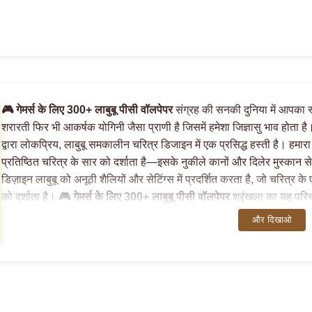
🎮 गेमर्स के लिए 300+ लाबुबू पीसी वॉलपेपर
संग्रह की सनकी दुनिया में आपका स्
शरारती फिर भी आकर्षक योगिनी जैसा प्राणी है जिसमें हमेशा जिज्ञासु भाव होता है। 
द्वारा लोकप्रिय, लाबुबू समकालीन चरित्र डिजाइन में एक प्रसिद्ध हस्ती है। हमार
प्रतिष्ठित चरित्र के सार को दर्शाता है—इसके नुकीले कानों और दिलेर मुस्का
डिज़ाइन लाबुबू को अनूठी शैलियों और सेटिंग्स में प्रदर्शित करता है, जो चरित्र 
को दर्शाता है।
🎮 गेमर्स के लिए 300+ लाबुबू पीसी वॉलपेपर
श्रृंखला का यह परिच
प्रदान करता है, जो आपको हमारे विशेष रूप से क्यूरेट किए गए वॉलपेपर के माध्यम स
और दिखाओ
लिए आमंत्रित करता है।
हमारा
🎮 गेमर्स के लिए 300+ लाबुबू पीसी वॉलपेपर
का संग्रह आश्चर्यजनक उच्च रि
है। हम
labubu wallpaper 4k
और
labubu wallpaper hd
विकल्पों का
कि हर जटिल विवरण आपकी स्क्रीन पर शानदार ढंग से प्रदर्शित हो। चाहे आप 