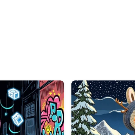
wallpaper iphone
, या यहां तक ​​कि अपने
labubu wallpaper laptop
क
labubu wallpaper pink
थीम सहित जीवंत डिजाइनों का अन्वेषण करें, या
l
अनुभव में गोता लगाएँ।
🎮 गेमर्स के लिए 300+ लाबुबू पीसी वॉलपेपर
श्रृंखला के 
छवि को सावधानीपूर्वक चुना जाता है, जो उन्हें स्मार्टफोन और कंप्यूटर के लिए एकद
हमारी
🎮 गेमर्स के लिए 300+ लाबुबू पीसी वॉलपेपर
थीम से एक
labubu live 
एनिमेटेड वॉलपेपर गतिशील मनोरंजन की एक परत जोड़ते हैं, जिसमें आकर्षक गति मे
wallpaper android
और
labubu live wallpaper iphone
दोनों उपय
download
प्रदान करते हैं, जो सभी उपकरणों पर इष्टतम प्रदर्शन सुनिश्चित 
इंटरैक्टिव स्पर्श के लिए अद्वितीय
labubu live wallpaper flashlight
सुविध
पृष्ठभूमि प्राप्त करना सरल है, हमारी
labubu live wallpaper download
🎮 गेमर्स के लिए 300+ लाबुबू पीसी वॉलपेपर
संग्रह की जीवंत दुनिया में खुद को 
करने दें।