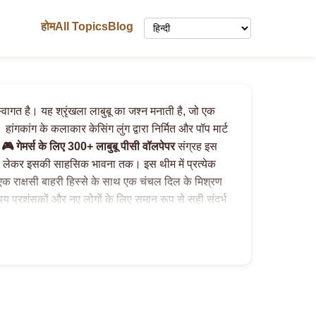
होम
All Topics
Blog
वागत है। यह श्रृंखला लाबुबू का जश्न मनाती है, जो एक
हांगकांग के कलाकार केसिंग लुंग द्वारा निर्मित और पॉप मार्ट
ा
🎮 गेमर्स के लिए 300+ लाबुबू पीसी वॉलपेपर
संग्रह इस
न से लेकर इसकी साहसिक भावना तक। इस थीम में प्रत्येक
के एक राक्षसी बाहरी हिस्से के साथ एक चंचल दिल के मिश्रण
य प्रशंसकों और नए लोगों के लिए समान रूप से सही संदर्भ
े लाबुबू के समृद्ध, कल्पनाशील ब्रह्मांड का पता लगाने के
ज़ॉल्यूशन में लाबुबू के अनूठे आकर्षण को प्रदर्शित करता
 एक विशाल चयन प्रदान करते हैं, यह सुनिश्चित करते हुए
अपने
labubu wallpaper phone
,
labubu