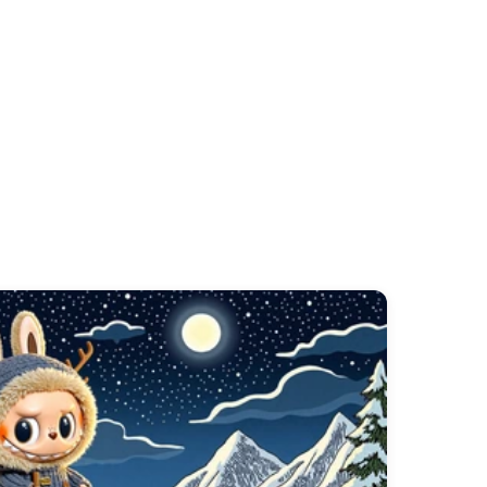
ो सजाना चाहते हों, आपको सही फिट मिलेगा। लोकप्रिय
abubu wallpaper 3d
के साथ अधिक गतिशील दृश्य
जीवंत रंगों और विशिष्ट डिजाइनों को पकड़ने के लिए प्रत्येक
म सही पृष्ठभूमि बनाता है।
wallpaper
के साथ अपनी स्क्रीन को जीवंत बनाएं। ये
ं लाबुबू की विशेषता होती है। हम
labubu live
ोगकर्ताओं के लिए एक आसान
labubu live wallpaper
करता है। एक लूपिंग
labubu live wallpaper gif
या एक
ा जैसी रमणीय एनिमेशन खोजें। अपनी पसंदीदा एनिमेटेड
 iphone
प्रक्रिया त्वरित और उपयोगकर्ता के अनुकूल है।
डुबो दें और लाबुबू की चंचल ऊर्जा को अपने दिन को रोशन