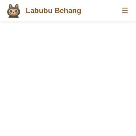
Labubu Behang
☰