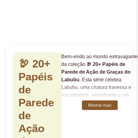
Bem-vindo ao mundo extravagante
🦃 20+
da coleção
🦃 20+ Papéis de
Parede de Ação de Graças do
Papéis
Labubu
. Esta série celebra
de
Labubu, uma criatura travessa e
encantadora, semelhante a um
Parede
elfo, com uma expressão
Mostrar mais
perpetuamente curiosa. Criado
de
pelo artista de Hong Kong, Kasing
Ação
Lung, e popularizado pela Pop
Mart, Labubu é uma figura