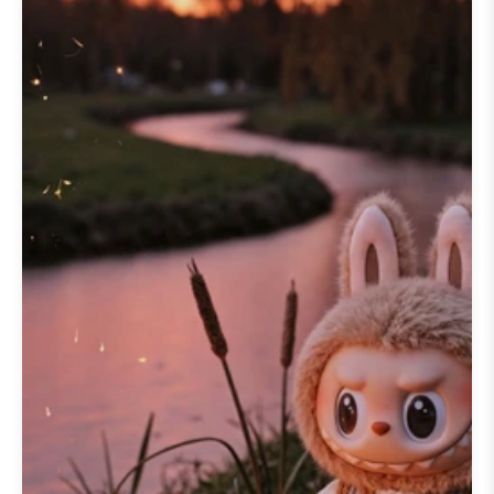
Dê vida ao seu ecrã com um
papel
de parede animado labubu
do
nosso tema
🦃 20+ Papéis de
Parede de Ação de Graças do
Labubu
. Estes papéis de parede
animados adicionam uma camada
de diversão dinâmica,
apresentando Labubu em
movimentos encantadores.
Oferecemos um
download fácil de
papel de parede animado labubu
para utilizadores de
papel de
parede animado labubu para
android
e
papel de parede
animado labubu para iphone
,
garantindo um desempenho ótimo
em todos os dispositivos.
Descubra animações