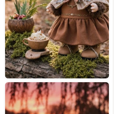
telemóvel
,
papel de parede
labubu para iphone
, ou até
mesmo o seu
papel de parede
labubu para portátil
, encontrará o
ajuste perfeito. Explore designs
vibrantes, incluindo o popular tema
papel de parede labubu rosa
, ou
mergulhe numa experiência visual
mais dinâmica com um
papel de
parede labubu 3d
. Cada imagem
é cuidadosamente selecionada
para capturar as cores vibrantes e
os designs distintos da série
🦃
20+ Papéis de Parede de Ação
de Graças do Labubu
, tornando-
os fundos perfeitos para
smartphones e computadores.