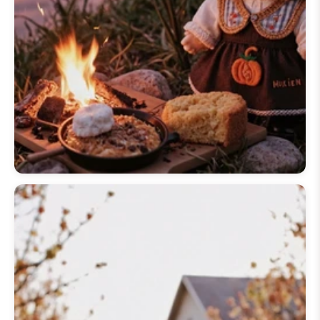
encantadoras, como um
gif de
papel de parede animado labubu
em loop ou a funcionalidade única
de
lanterna de papel de parede
animado labubu
para um toque
interativo. Obter o seu fundo
animado favorito é simples, com o
nosso processo de
download de
papel de parede animado labubu
para iphone
a ser rápido e fácil de
usar. Mergulhe no mundo animado
da coleção
🦃 20+ Papéis de
Parede de Ação de Graças do
Labubu
e deixe a energia
brincalhona de Labubu alegrar o
seu dia.