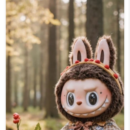
chegados, convidando-o a explora
o universo rico e imaginativo que
Labubu habita através dos nossos
papéis de parede especialmente
selecionados.
A nossa coleção de
🦃 20+ Papéis
de Parede de Ação de Graças do
Labubu
exibe o charme único de
Labubu em deslumbrante alta
resolução. Oferecemos uma vasta
seleção de opções de
papel de
parede labubu 4k
e
papel de
parede labubu hd
, garantindo que
cada detalhe intrincado seja
brilhantemente exibido no seu
ecrã. Quer pretenda adornar o seu
papel de parede labubu para