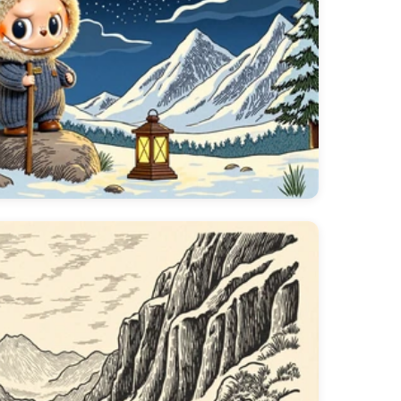
wnload de papel de parede animado
no mundo animado da coleção
🎮 300+ Papéis de
rincalhona de Labubu alegrar o seu dia.