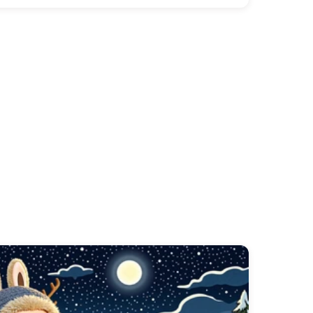
ara PC para Gamers
exibe o charme único de
ta seleção de opções de
papel de parede
 detalhe intrincado seja brilhantemente
rede labubu para telemóvel
,
papel de
rede labubu para portátil
, encontrará o
 tema
papel de parede labubu rosa
, ou
el de parede labubu 3d
. Cada imagem é
 os designs distintos da série
🎮 300+ Papéis
ndos perfeitos para smartphones e
bu
do nosso tema
🎮 300+ Papéis de Parede
animados adicionam uma camada de diversão
s. Oferecemos um
download fácil de papel de
e animado labubu para android
e
papel de
enho ótimo em todos os dispositivos.
e parede animado labubu
em loop ou a
do labubu
para um toque interativo. Obter o seu