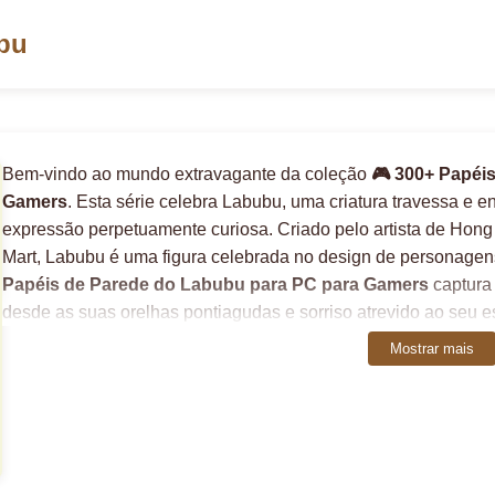
bu
Bem-vindo ao mundo extravagante da coleção
🎮 300+ Papéi
Gamers
. Esta série celebra Labubu, uma criatura travessa e 
expressão perpetuamente curiosa. Criado pelo artista de Hon
Mart, Labubu é uma figura celebrada no design de personage
Papéis de Parede do Labubu para PC para Gamers
captura
desde as suas orelhas pontiagudas e sorriso atrevido ao seu e
exibe Labubu em estilos e cenários únicos, refletindo a mistu
Mostrar mais
com um coração brincalhão. Esta introdução à série
🎮 300+ P
Gamers
oferece o contexto perfeito tanto para fãs como para 
universo rico e imaginativo que Labubu habita através dos no
selecionados.