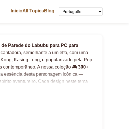
Início
All Topics
Blog
s de Parede do Labubu para PC para
encantadora, semelhante a um elfo, com uma
g Kong, Kasing Lung, e popularizado pela Pop
ns contemporâneo. A nossa coleção
🎮 300+
 a essência desta personagem icónica —
spírito aventureiro. Cada design neste tema
ra da personagem de um exterior monstruoso
apéis de Parede do Labubu para PC para
recém-chegados, convidando-o a explorar o
ssos papéis de parede especialmente