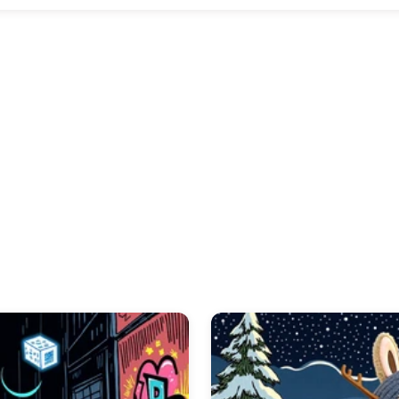
A nossa coleção de
🎮 300+ Papéis de Parede do Labubu p
Labubu em deslumbrante alta resolução. Oferecemos uma vas
labubu 4k
e
papel de parede labubu hd
, garantindo que cada
exibido no seu ecrã. Quer pretenda adornar o seu
papel de pa
parede labubu para iphone
, ou até mesmo o seu
papel de pa
ajuste perfeito. Explore designs vibrantes, incluindo o popular
mergulhe numa experiência visual mais dinâmica com um
pap
cuidadosamente selecionada para capturar as cores vibrantes e
de Parede do Labubu para PC para Gamers
, tornando-os fu
computadores.
Dê vida ao seu ecrã com um
papel de parede animado labu
do Labubu para PC para Gamers
. Estes papéis de parede 
dinâmica, apresentando Labubu em movimentos encantadore
parede animado labubu
para utilizadores de
papel de pared
parede animado labubu para iphone
, garantindo um desemp
Descubra animações encantadoras, como um
gif de papel d
funcionalidade única de
lanterna de papel de parede anima