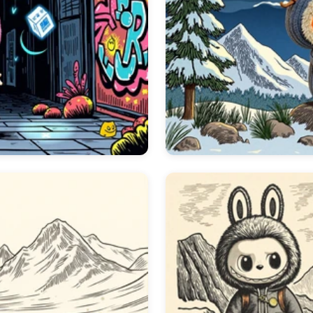
fundo animado favorito é simples, com o nosso processo de
do
labubu para iphone
a ser rápido e fácil de usar. Mergulhe 
Parede do Labubu para PC para Gamers
e deixe a energia b