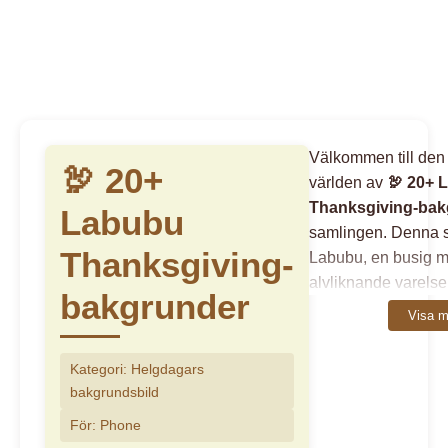
Välkommen till den 
🦃 20+
världen av
🦃 20+ 
Thanksgiving-bak
Labubu
samlingen. Denna se
Thanksgiving-
Labubu, en busig 
alvliknande varelse
bakgrunder
nyfiket uttryck. Ska
Visa m
Hongkong-konstnär
Lung och popularis
Kategori: Helgdagars
Mart, är Labubu en h
bakgrundsbild
inom samtida karak
För: Phone
🦃 20+ Labubu Th