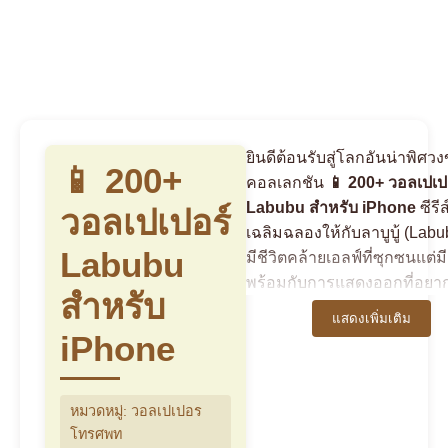
ยินดีต้อนรับสู่โลกอันน่าพิศว
📱 200+
คอลเลกชัน
📱 200+ วอลเปเป
Labubu สำหรับ iPhone
ซีรีส์
วอลเปเปอร์
เฉลิมฉลองให้กับลาบูบู้ (Labub
Labubu
มีชีวิตคล้ายเอลฟ์ที่ซุกซนแต่มี
พร้อมกับการแสดงออกที่อยากร
สำหรับ
อยากเห็นอยู่เสมอ ลาบูบู้ถูก
แสดงเพิ่มเติม
สร้างสรรค์โดยศิลปินชาวฮ่อ
iPhone
Kasing Lung และได้รับความ
จาก Pop Mart จนกลายเป็นบุ
สำคัญในการออกแบบตัวละค
หมวดหมู่: วอลเปเปอร
สมัย คอลเลกชัน
📱 200+
โทรศพท