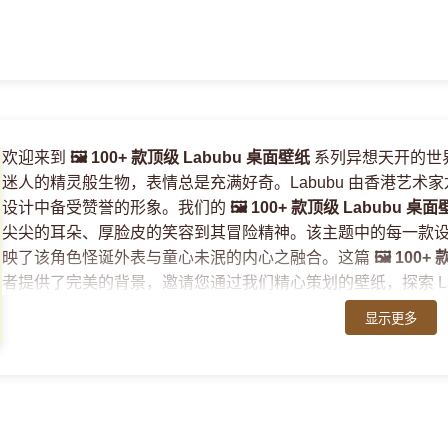
欢迎来到
🖼️ 100+ 款顶级 Labubu 桌面壁纸
系列异想天开的世界
迷人的精灵般生物，表情总是充满好奇。Labubu 由香港艺
设计中备受赞誉的形象。我们的
🖼️ 100+ 款顶级 Labubu 桌
尖尖的耳朵、厚脸皮的笑容到其冒险精神。该主题中的每一款设计
映了该角色怪诞外表与童心未泯的内心之融合。这篇
🖼️ 100
者提供了完美的背景，邀请您通过我们精心策划的壁纸，探索 La
显示更多
我们的
🖼️ 100+ 款顶级 Labubu 桌面壁纸
系列以惊人的高分辨率
labubu 壁纸 4k
和
labubu 壁纸高清
选项，确保每一个错综复
您是想装饰您的
labubu 手机壁纸
、
labubu iphone 壁纸
，还
美的选择。探索充满活力的设计，包括流行的
labubu 粉色壁纸
的视觉体验。每张图片都经过精心挑选，以捕捉
🖼️ 100+ 款