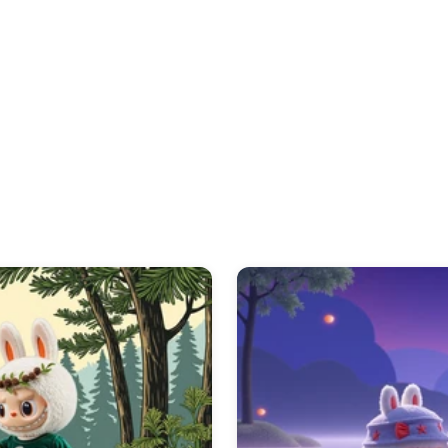
计，使其成为智能手机和电脑的完美背景。
使用我们
🖼️ 100+ 款顶级 Labubu 桌面壁纸
主题的
labubu 
添了一层动感的乐趣，以迷人的动态展示了 Labubu。我们为
l
iphone
用户提供了便捷的
labubu 动态壁纸下载
，确保在所有
如循环播放的
labubu 动态壁纸 gif
或独特的
labubu 动态壁
动画背景非常简单，我们的
labubu 动态壁纸下载 iphone
流程
Labubu 桌面壁纸
系列的活泼世界中，让 Labubu 的俏皮活