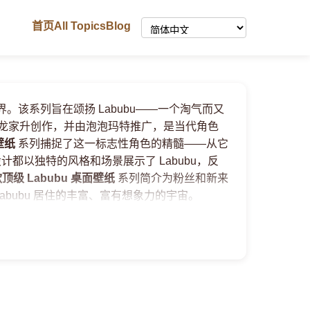
首页
All Topics
Blog
。该系列旨在颂扬 Labubu——一个淘气而又
术家龙家升创作，并由泡泡玛特推广，是当代角色
面壁纸
系列捕捉了这一标志性角色的精髓——从它
都以独特的风格和场景展示了 Labubu，反
+ 款顶级 Labubu 桌面壁纸
系列简介为粉丝和新来
bubu 居住的丰富、富有想象力的宇宙。
展示了 Labubu 的独特魅力。我们提供海量的
杂的细节都能在您的屏幕上得到绚丽展示。无论
是您的
labubu 笔记本电脑壁纸
，您都能找到完
主题，或者通过
labubu 3D 壁纸
潜入更具动感
顶级 Labubu 桌面壁纸
系列鲜艳的色彩和独特的设