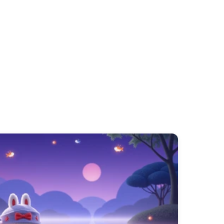
动态壁纸
，让您的屏幕焕发生机。这些动画壁纸增
abubu 动态壁纸安卓
和
labubu 动态壁纸
设备上实现最佳性能。探索令人愉悦的动画，例
纸手电筒
功能，以获得互动体验。获取您最喜爱的
快速且用户友好。沉浸在
🖼️ 100+ 款顶级
力点亮您的一天。