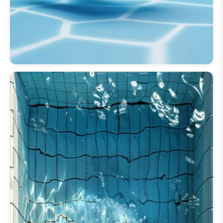
安卓
和
labubu 動態桌布 iphone
用戶提供了便捷的
labubu 動態桌
布下載
，確保在所有設備上實現最
佳性能。探索令人愉悅的動畫，例
如循環播放的
labubu 動態桌布 gif
或獨特的
labubu 動態桌布手電筒
功能，以獲得互動體驗。獲取您最
喜愛的動畫背景非常簡單，我們的
labubu 動態桌布下載 iphone
流程
快速且用戶友好。沉浸在
✨ 50+款
Labubu iPhone 4K 高清桌布 | 精
美手機背景
系列的活潑世界中，讓
Labubu 的俏皮活力點亮您的一天