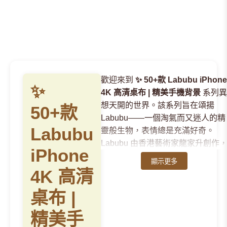
歡迎來到
✨ 50+款 Labubu iPhone
✨
4K 高清桌布 | 精美手機背景
系列異
想天開的世界。該系列旨在頌揚
50+款
Labubu——一個淘氣而又迷人的精
Labubu
靈般生物，表情總是充滿好奇。
Labubu 由香港藝術家龍家升創作
iPhone
並由泡泡瑪特推廣，是當代角色設
顯示更多
計中備受讚譽的形象。我們的
✨
4K 高清
50+款 Labubu iPhone 4K 高清桌
桌布 |
布 | 精美手機背景
系列捕捉了這一
標誌性角色的精髓——從它尖尖的
精美手
耳朵、厚臉皮的笑容到其冒險精