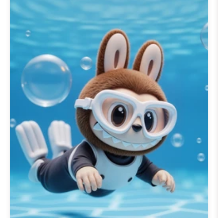
labubu iphone 桌布
，還是您的
labubu 筆記型電腦桌布
，您都能找
到完美的選擇。探索充滿活力的設
計，包括流行的
labubu 粉色桌布
主題，或者透過
labubu 3D 桌布
入更具動感的視覺體驗。每張圖片
都經過精心挑選，以捕捉
✨ 50+款
Labubu iPhone 4K 高清桌布 | 精
美手機背景
系列鮮豔的色彩和獨特
的設計，使其成為智慧型手機和電
腦的完美背景。
使用我們
✨ 50+款 Labubu iPhone
4K 高清桌布 | 精美手機背景
主題的
labubu 動態桌布
，讓您的螢幕煥發
生機。這些動畫桌布增添了一層動
感的樂趣，以迷人的動態展示了
Labubu。我們為
labubu 動態桌布