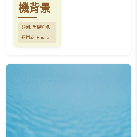
神。該主題中的每一款設計都以獨
機背景
特的風格和場景展示了 Labubu，
映了該角色怪誕外表與童心未泯的
內心之融合。這篇
✨ 50+款
類別: 手機壁紙
Labubu iPhone 4K 高清桌布 | 精
適用於: Phone
美手機背景
系列簡介為粉絲和新來
者提供了完美的背景，邀請您透過
我們精心策劃的桌布，探索 Labub
居住的豐富、富有想像力的宇宙。
我們的
✨ 50+款 Labubu iPhone
4K 高清桌布 | 精美手機背景
系列以
驚人的高解析度展示了 Labubu 的
獨特魅力。我們提供海量的
labubu
桌布 4k
和
labubu 桌布 hd
選項，
確保每一個錯綜複雜的細節都能在
您的螢幕上得到絢麗展示。無論您
是想裝飾您的
labubu 手機桌布
、