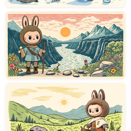
de Pantalla de Labubu para PC
para Gamers
y deja que la energ
juguetona de Labubu ilumine tu
día.