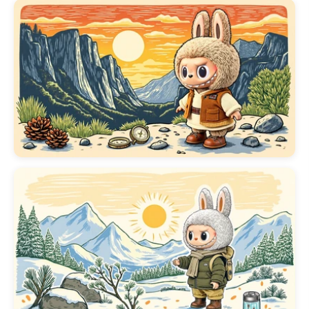
labubu para android
como para
fondos de pantalla animados d
labubu para iphone
, garantizan
un rendimiento óptimo en todos l
dispositivos. Descubre
animaciones encantadoras, como
un
gif de fondo de pantalla
animado de labubu
en bucle o l
función única de
linterna de fon
de pantalla animado de labubu
para un toque interactivo. Obtener
tu fondo animado favorito es
simple, con nuestro proceso de
descarga de fondo de pantalla
animado de labubu para iphon
siendo rápido y fácil de usar.
Sumérgete en el animado mundo
de la colección
🎮 300+ Fondos