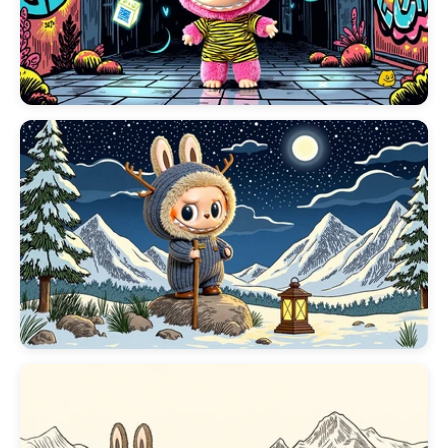
tanto para los fans como para los
recién llegados, invitándote a
explorar el rico e imaginativo
universo que habita Labubu a
través de nuestros fondos de
pantalla especialmente
seleccionados.
Nuestra colección de
🎮 300+
Fondos de Pantalla de Labubu
para PC para Gamers
muestra el
encanto único de Labubu en una
impresionante alta resolución.
Ofrecemos una amplia selección
de opciones de
fondo de pantall
de labubu 4k
y
fondo de pantall
de labubu hd
, asegurando que
cada detalle intrincado se muestr