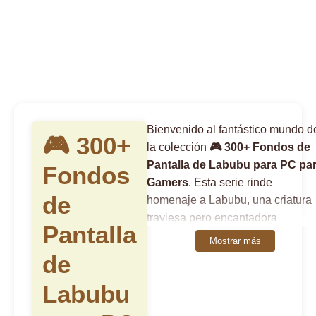
Bienvenido al fantástico mundo d
🎮 300+
la colección
🎮 300+ Fondos de
Pantalla de Labubu para PC pa
Fondos
Gamers
. Esta serie rinde
de
homenaje a Labubu, una criatura
traviesa pero encantadora
Pantalla
parecida a un elfo con una
Mostrar más
expresión perpetuamente curiosa
de
Creada por el artista de Hong
Labubu
Kong Kasing Lung y popularizad
por Pop Mart, Labubu es una figu