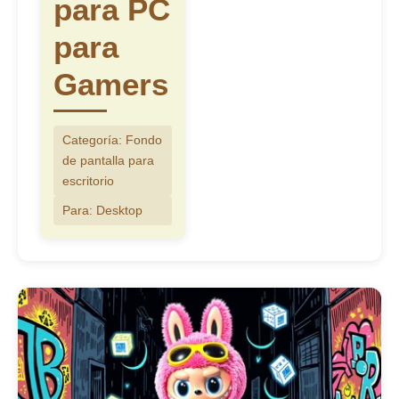
para PC
célebre en el diseño de personaj
contemporáneo. Nuestra colecció
para
🎮 300+ Fondos de Pantalla de
Gamers
Labubu para PC para Gamers
captura la esencia de este
personaje icónico, desde sus
Categoría: Fondo
orejas puntiagudas y su sonrisa
de pantalla para
descarada hasta su espíritu
escritorio
aventurero. Cada diseño de este
tema muestra a Labubu en estilos
Para: Desktop
y escenarios únicos, reflejando la
mezcla del personaje de un
exterior monstruoso con un
corazón juguetón. Esta
introducción a la serie
🎮 300+
Fondos de Pantalla de Labubu
para PC para Gamers
proporciona el contexto perfecto