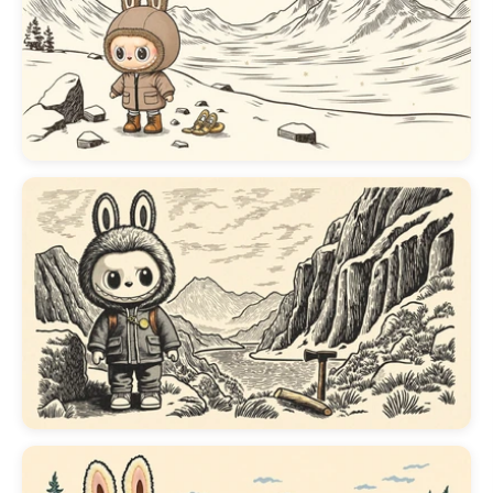
brillantemente en tu pantalla. Ya
sea que busques adornar tu
fond
de pantalla de labubu para
teléfono
,
fondo de pantalla de
labubu para iphone
o incluso tu
fondo de pantalla de labubu pa
laptop
, encontrarás el ajuste
perfecto. Explora diseños
vibrantes, incluido el popular tem
fondo de pantalla rosa de
labubu
, o sumérgete en una
experiencia visual más dinámica
con un
fondo de pantalla 3d de
labubu
. Cada imagen se
selecciona cuidadosamente para
capturar los colores vibrantes y lo
diseños distintivos de la serie
🎮
300+ Fondos de Pantalla de