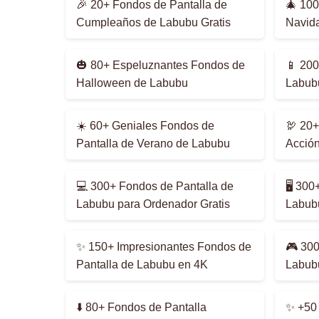
🎉 20+ Fondos de Pantalla de
🎄 100
Cumpleaños de Labubu Gratis
Navid
🎃 80+ Espeluznantes Fondos de
📱 200
Halloween de Labubu
Labub
☀️ 60+ Geniales Fondos de
🦃 20+
Pantalla de Verano de Labubu
Acción
💻 300+ Fondos de Pantalla de
🖥️ 30
Labubu para Ordenador Gratis
Labub
✨ 150+ Impresionantes Fondos de
🎮 300
Pantalla de Labubu en 4K
Labub
⬇️ 80+ Fondos de Pantalla
✨ +50 