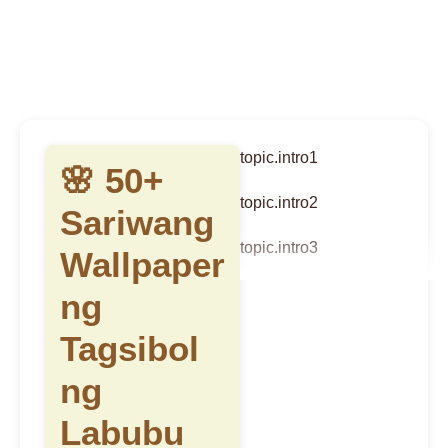
topic.intro1
🌸 50+
topic.intro2
Sariwang
topic.intro3
Wallpaper
ng
Tagsibol
ng
Labubu