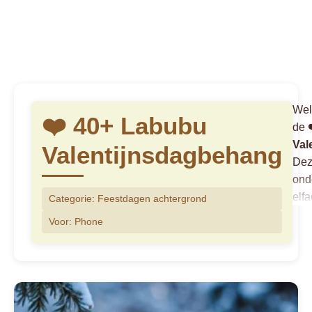
Wel
❤️ 40+ Labubu
de
Val
Valentijnsdagbehang
Dez
ond
elf
Categorie: Feestdagen achtergrond
nie
Voor: Phone
Gem
kun
gep
Lab
hed