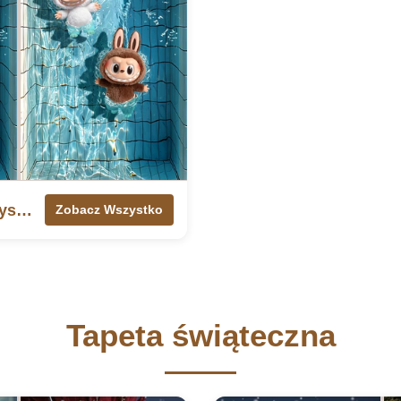
✨ 50+ Labubu iPhone Wallpaper 4K | Crystal Clear Backgrounds
Zobacz Wszystko
Tapeta świąteczna