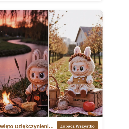
🦃 Ponad 20 tapet na Święto Dziękczynienia z Labubu
Zobacz Wszystko