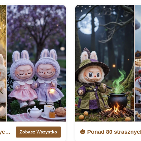
🐰 Ponad 25 uroczych tapet wielkanocnych Labubu
Zobacz Wszystko