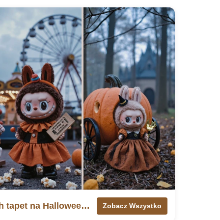
🎃 Ponad 80 strasznych tapet na Halloween z Labubu
Zobacz Wszystko