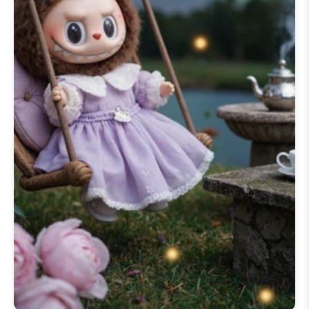
纸
，您都能找到完美的选择。探索
充满活力的设计，包括流行的
labubu 粉色壁纸
主题，或者通过
labubu 3D 壁纸
潜入更具动感的视
觉体验。每张图片都经过精心挑
选，以捕捉
📱 200+ 款 Labubu
iPhone 壁纸
系列鲜艳的色彩和独
特的设计，使其成为智能手机和电
脑的完美背景。
使用我们
📱 200+ 款 Labubu
iPhone 壁纸
主题的
labubu 动态
壁纸
，让您的屏幕焕发生机。这些
动画壁纸增添了一层动感的乐趣，
以迷人的动态展示了 Labubu。我
为
labubu 动态壁纸安卓
和
labub
动态壁纸 iphone
用户提供了便捷
的
labubu 动态壁纸下载
，确保在