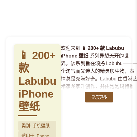
欢迎来到
📱 200+ 款 Labubu
📱 200+
iPhone 壁纸
系列异想天开的世
界。该系列旨在颂扬 Labubu——
款
个淘气而又迷人的精灵般生物，表
Labubu
情总是充满好奇。Labubu 由香港
术家龙家升创作，并由泡泡玛特推
iPhone
广，是当代角色设计中备受赞誉的
显示更多
形象。我们的
📱 200+ 款 Labubu
壁纸
iPhone 壁纸
系列捕捉了这一标志
性角色的精髓——从它尖尖的耳
朵、厚脸皮的笑容到其冒险精神。
类别: 手机壁纸
该主题中的每一款设计都以独特的
适用于: Phone