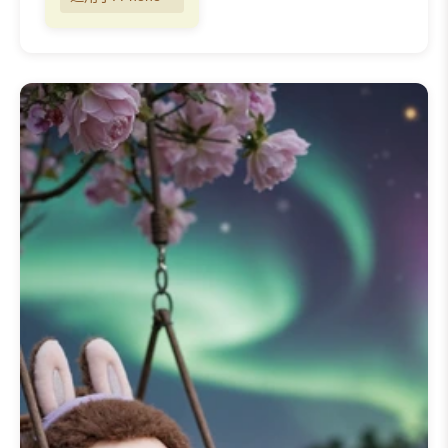
风格和场景展示了 Labubu，反映
该角色怪诞外表与童心未泯的内心
之融合。这篇
📱 200+ 款 Labubu
iPhone 壁纸
系列简介为粉丝和新
来者提供了完美的背景，邀请您通
过我们精心策划的壁纸，探索
Labubu 居住的丰富、富有想象力
宇宙。
我们的
📱 200+ 款 Labubu iPhone
壁纸
系列以惊人的高分辨率展示了
Labubu 的独特魅力。我们提供海
的
labubu 壁纸 4k
和
labubu 壁纸
高清
选项，确保每一个错综复杂的
细节都能在您的屏幕上得到绚丽展
示。无论您是想装饰您的
labubu
手机壁纸
、
labubu iphone 壁纸
，
还是您的
labubu 笔记本电脑壁