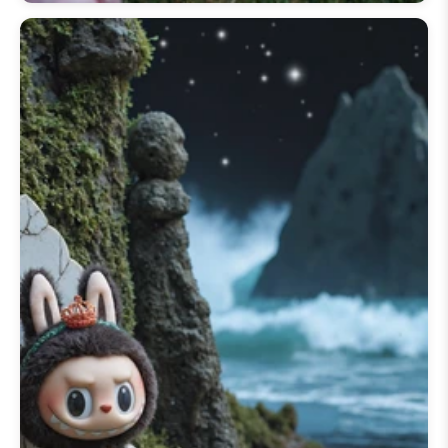
所有设备上实现最佳性能。探索令
人愉悦的动画，例如循环播放的
labubu 动态壁纸 gif
或独特的
labubu 动态壁纸手电筒
功能，以
获得互动体验。获取您最喜爱的动
画背景非常简单，我们的
labubu
动态壁纸下载 iphone
流程快速且
用户友好。沉浸在
📱 200+ 款
Labubu iPhone 壁纸
系列的活泼
世界中，让 Labubu 的俏皮活力点
亮您的一天。